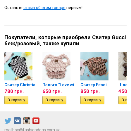
Оставьте
отзыв об этом товаре
первым!
Покупатели, которые приобрели Свитер Gucci
беж/розовый, также купили
Свитер Christian Dior
Пальто "Love with your...
Свитер Fendi
Шлейк
780 грн.
650 грн.
850 грн.
450 г
mailbox@fashiondogs.com.ua