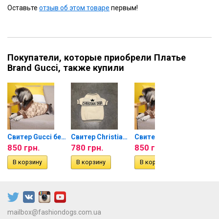
Оставьте
отзыв об этом товаре
первым!
Покупатели, которые приобрели Платье
Brand Gucci, также купили
лый
Свитер Gucci беж/розовый
Свитер Christian Dior белый
Свитер Gucci беж/розовый
850 грн.
780 грн.
850 грн.
780 г
mailbox@fashiondogs.com.ua